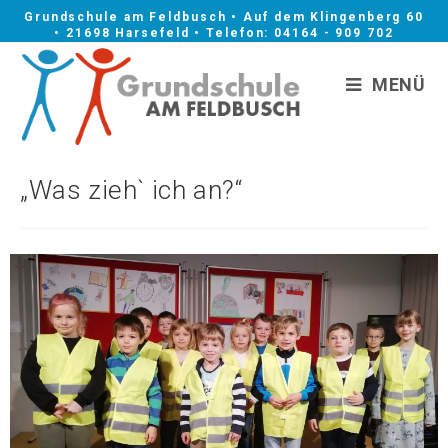
Grundschule am Feldbusch • Auf dem Klingenberg 60
• 21698 Harsefeld • Telefon: 04164 - 909 702
MENÜ
„Was zieh` ich an?“