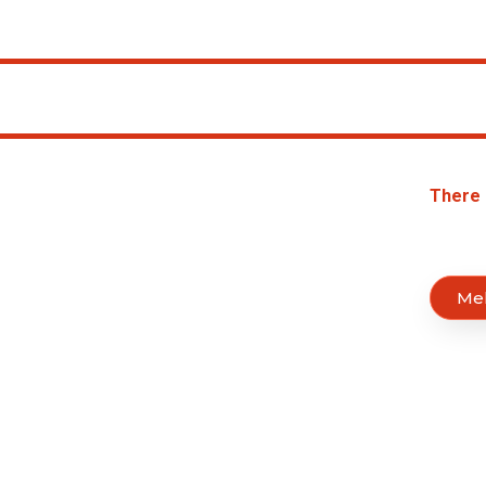
There 
Me