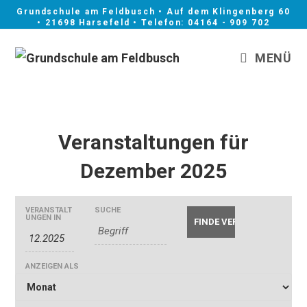
Grundschule am Feldbusch • Auf dem Klingenberg 60
• 21698 Harsefeld • Telefon: 04164 - 909 702
MENÜ
Veranstaltungen für
Dezember 2025
V
V
VERANSTALT
SUCHE
V
UNGEN IN
e
e
e
r
r
r
a
a
a
ANZEIGEN ALS
n
n
n
s
s
s
t