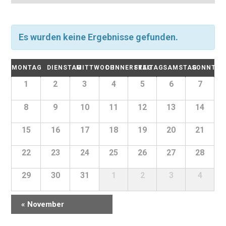
t
t
a
a
a
l
l
l
Es wurden keine Ergebnisse gefunden.
t
t
u
t
u
n
K
u
MONTAG
DIENSTAG
MITTWOCH
DONNERSTAG
FREITAG
SAMSTAG
SONNTAG
n
g
a
n
g
K
1
2
3
4
5
6
7
e
l
g
a
A
n
l
e
e
8
9
10
11
12
13
14
n
S
e
s
n
n
u
n
15
16
17
18
19
20
21
i
d
S
d
c
c
e
e
u
h
22
23
24
25
26
27
28
r
h
e
r
c
v
t
29
30
31
1
2
3
4
v
h
o
e
n
o
e
n
V
«
November
n
u
-
e
V
n
r
N